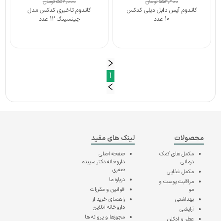
556,600
تومان
557,000
تومان
کاندوم آیس دابل دیلی کدکس
کاندوم تاخیری کدکس مدل
10 عدد
جینسینگ 12 عدد
1
محصولات
لینک های مفید
مکمل های کمک
صفحه اصلی
درمانی
داروخانه دکتر سپیده
صفری
مکمل غذایی
درباره ما
مراقبت پوست و
مو
قوانین و مقررات
بهداشتی
راهنمای خرید از
داروخانه آنلاین
آرایشی
مجوزها و پروانه ها
عطر و ادکلن