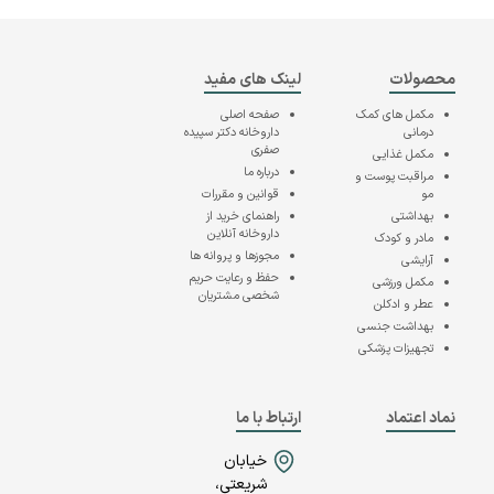
محصولات
لینک های مفید
مکمل های کمک
صفحه اصلی
درمانی
داروخانه دکتر سپیده
صفری
مکمل غذایی
درباره ما
مراقبت پوست و
مو
قوانین و مقررات
بهداشتی
راهنمای خرید از
داروخانه آنلاین
مادر و کودک
مجوزها و پروانه ها
آرایشی
حفظ و رعایت حریم
مکمل ورزشی
شخصی مشتریان
عطر و ادکلن
بهداشت جنسی
تجهیزات پزشکی
نماد اعتماد
ارتباط با ما
خیابان
شریعتی،