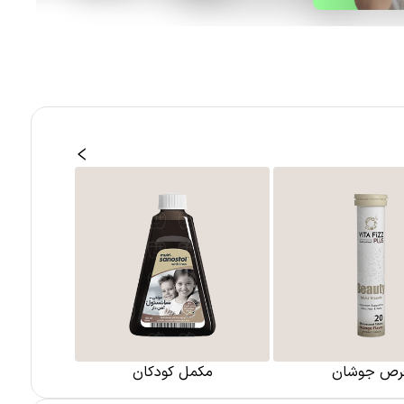
رص جوشان
مکمل کودکان