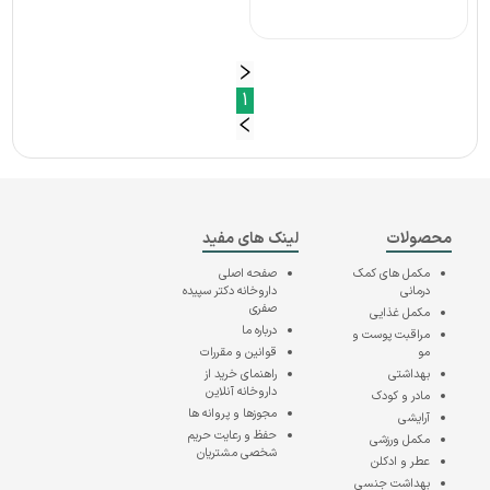
1
محصولات
لینک های مفید
مکمل های کمک
صفحه اصلی
درمانی
داروخانه دکتر سپیده
صفری
مکمل غذایی
درباره ما
مراقبت پوست و
مو
قوانین و مقررات
بهداشتی
راهنمای خرید از
داروخانه آنلاین
مادر و کودک
مجوزها و پروانه ها
آرایشی
حفظ و رعایت حریم
مکمل ورزشی
شخصی مشتریان
عطر و ادکلن
بهداشت جنسی