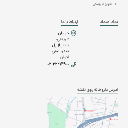
تجهیزات پزشکی
نماد اعتماد
ارتباط با ما
خیابان
شریعتی،
بالاتر از پل
صدر، نبش
اخوان
02122214900
آدرس داروخانه روی نقشه