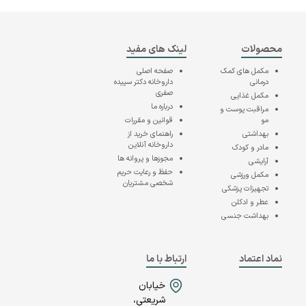
محصولات
لینک های مفید
مکمل های کمک
صفحه اصلی
درمانی
داروخانه دکتر سپیده
صفری
مکمل غذایی
درباره ما
مراقبت پوست و
مو
قوانین و مقررات
بهداشتی
راهنمای خرید از
داروخانه آنلاین
مادر و کودک
مجوزها و پروانه ها
آرایشی
حفظ و رعایت حریم
مکمل ورزشی
شخصی مشتریان
تجهیزات پزشکی
عطر و ادکلن
بهداشت جنسی
نماد اعتماد
ارتباط با ما
خیابان
شریعتی،