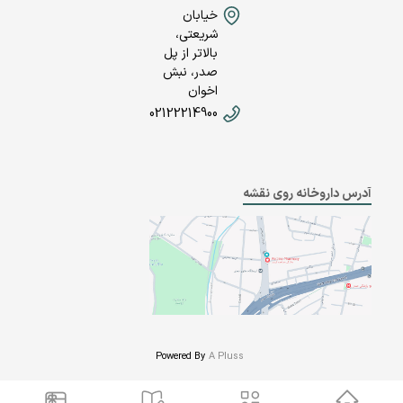
خیابان
شریعتی،
بالاتر از پل
صدر، نبش
اخوان
02122214900
آدرس داروخانه روی نقشه
Powered By
A Pluss