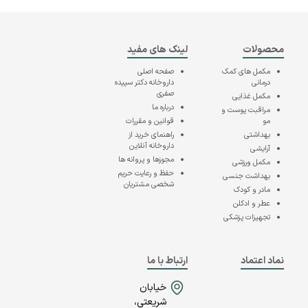
محصولات
لینک های مفید
مکمل های کمک
صفحه اصلی
درمانی
داروخانه دکتر سپیده
صفری
مکمل غذایی
درباره ما
مراقبت پوست و
مو
قوانین و مقررات
بهداشتی
راهنمای خرید از
داروخانه آنلاین
آرایشی
مجوزها و پروانه ها
مکمل ورزشی
حفظ و رعایت حریم
بهداشت جنسی
شخصی مشتریان
مادر و کودک
عطر و ادکلن
تجهیزات پزشکی
نماد اعتماد
ارتباط با ما
خیابان
شریعتی،