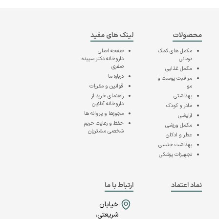
محصولات
لینک های مفید
مکمل های کمک
صفحه اصلی
درمانی
داروخانه دکتر سپیده
صفری
مکمل غذایی
درباره ما
مراقبت پوست و
مو
قوانین و مقررات
بهداشتی
راهنمای خرید از
داروخانه آنلاین
مادر و کودک
مجوزها و پروانه ها
آرایشی
حفظ و رعایت حریم
مکمل ورزشی
شخصی مشتریان
عطر و ادکلن
بهداشت جنسی
تجهیزات پزشکی
نماد اعتماد
ارتباط با ما
خیابان
شریعتی،