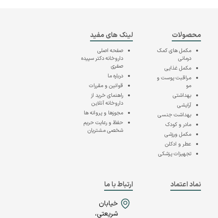
محصولات
لینک های مفید
مکمل های کمک
صفحه اصلی
درمانی
داروخانه دکتر سپیده
صفری
مکمل غذایی
درباره ما
مراقبت پوست و
مو
قوانین و مقررات
بهداشتی
راهنمای خرید از
داروخانه آنلاین
آرایشی
مجوزها و پروانه ها
بهداشت جنسی
حفظ و رعایت حریم
مادر و کودک
شخصی مشتریان
مکمل ورزشی
عطر و ادکلن
تجهیزات پزشکی
نماد اعتماد
ارتباط با ما
خیابان
شریعتی،