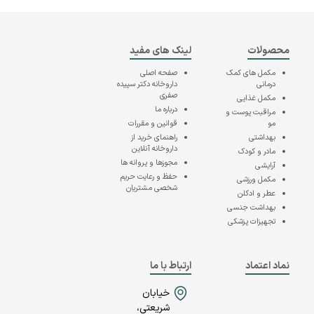
محصولات
لینک های مفید
مکمل های کمک
صفحه اصلی
درمانی
داروخانه دکتر سپیده
صفری
مکمل غذایی
درباره ما
مراقبت پوست و
مو
قوانین و مقررات
بهداشتی
راهنمای خرید از
داروخانه آنلاین
مادر و کودک
مجوزها و پروانه ها
آرایشی
حفظ و رعایت حریم
مکمل ورزشی
شخصی مشتریان
عطر و ادکلن
بهداشت جنسی
تجهیزات پزشکی
نماد اعتماد
ارتباط با ما
خیابان
شریعتی،