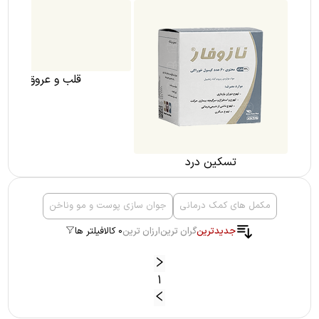
دن
تسکین درد
قلب و عروق
مکمل های کمک درمانی
جوان سازی پوست و مو وناخن
جدیدترین
گران ترین
ارزان ترین
0 کالا
فیلتر ها
1