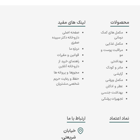
محصولات
لینک های مفید
مکمل های کمک
صفحه اصلی
درمانی
داروخانه دکتر سپیده
صفری
مکمل غذایی
درباره ما
مراقبت پوست و
مو
قوانین و مقررات
بهداشتی
راهنمای خرید از
داروخانه آنلاین
مادر و کودک
مجوزها و پروانه ها
آرایشی
حفظ و رعایت حریم
مکمل ورزشی
شخصی مشتریان
عطر و ادکلن
بهداشت جنسی
تجهیزات پزشکی
نماد اعتماد
ارتباط با ما
خیابان
شریعتی،