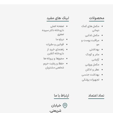
محصولات
لینک های مفید
مکمل های کمک
صفحه اصلی
درمانی
داروخانه دکتر سپیده
صفری
مکمل غذایی
درباره ما
مراقبت پوست و
مو
قوانین و مقررات
بهداشتی
راهنمای خرید از
داروخانه آنلاین
مادر و کودک
مجوزها و پروانه ها
آرایشی
حفظ و رعایت حریم
مکمل ورزشی
شخصی مشتریان
عطر و ادکلن
بهداشت جنسی
تجهیزات پزشکی
نماد اعتماد
ارتباط با ما
خیابان
شریعتی،