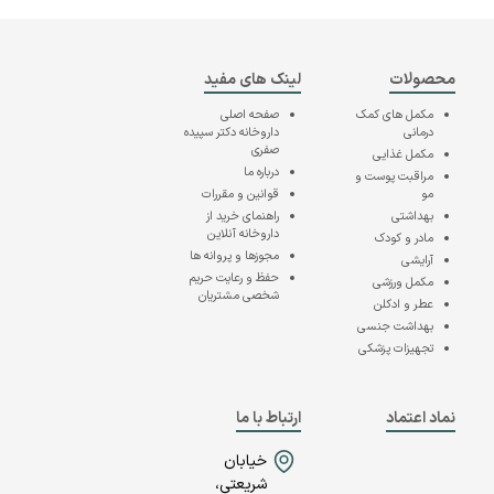
محصولات
لینک های مفید
مکمل های کمک
صفحه اصلی
درمانی
داروخانه دکتر سپیده
صفری
مکمل غذایی
درباره ما
مراقبت پوست و
مو
قوانین و مقررات
بهداشتی
راهنمای خرید از
داروخانه آنلاین
مادر و کودک
مجوزها و پروانه ها
آرایشی
حفظ و رعایت حریم
مکمل ورزشی
شخصی مشتریان
عطر و ادکلن
بهداشت جنسی
تجهیزات پزشکی
نماد اعتماد
ارتباط با ما
خیابان
شریعتی،