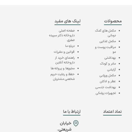
محصولات
لینک های مفید
مکمل های کمک
صفحه اصلی
درمانی
داروخانه دکتر سپیده
صفری
مکمل غذایی
درباره ما
مراقبت پوست و
مو
قوانین و مقررات
بهداشتی
راهنمای خرید از
داروخانه آنلاین
مادر و کودک
مجوزها و پروانه ها
آرایشی
حفظ و رعایت حریم
مکمل ورزشی
شخصی مشتریان
عطر و ادکلن
بهداشت جنسی
تجهیزات پزشکی
نماد اعتماد
ارتباط با ما
خیابان
شریعتی،