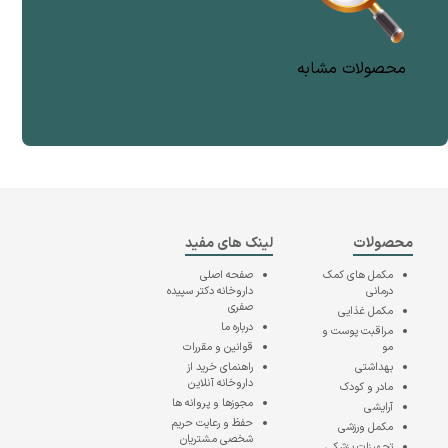
محصولات مشابه
محصولات
لینک های مفید
مکمل های کمک
صفحه اصلی
درمانی
داروخانه دکتر سپیده
صفری
مکمل غذایی
درباره ما
مراقبت پوست و
مو
قوانین و مقررات
بهداشتی
راهنمای خرید از
داروخانه آنلاین
مادر و کودک
مجوزها و پروانه ها
آرایشی
حفظ و رعایت حریم
مکمل ورزشی
شخصی مشتریان
تجهیزات پزشکی