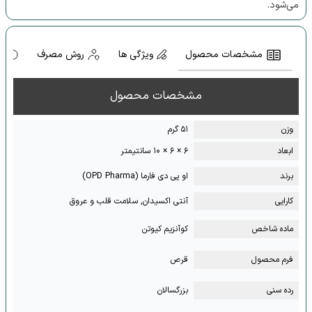
می‌شود.
مشخصات محصول
ویژگی ها
روش مصرف
ه
مشخصات محصول
وزن
۵۱ گرم
ابعاد
۶ × ۶ × ۱۰ سانتیمتر
برند
او پی دی فارما (OPD Pharma)
کارایی
آنتی اکسیدان, سلامت قلب و عروق
ماده شاخص
کوآنزیم کیوتن
فرم محصول
قرص
رده سنی
بزرگسالان