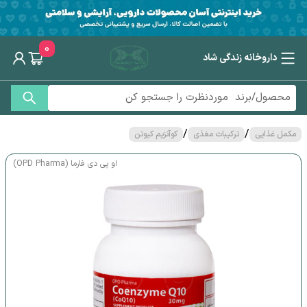
0
داروخانه زندگی شاد
/
/
مکمل غذایی
ترکیبات مغذی
کوآنزیم کیوتن
او پی دی فارما (OPD Pharma)