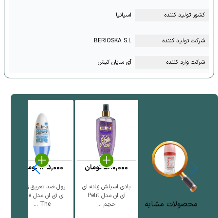
کشور تولید کننده
اسپانیا
شرکت تولید کننده
BERIOSKA S.L
شرکت وارد کننده
آی سایان کیش
580,000
تومان
135,000
تومان
بادی اسپلش زنانه ای
رول ضد تعریق زنانه
ر
آی ان مدل Petit
ای آی ان مدل Blue
محصولات مشابه
حجم ...
The ...