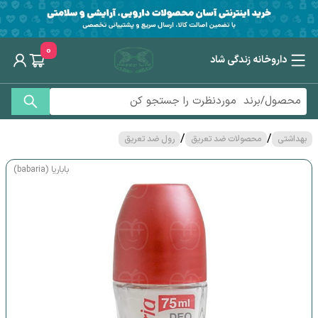
0
داروخانه زندگی شاد
/
/
بهداشتی
محصولات ضد تعریق
رول ضد تعریق
باباریا (babaria)