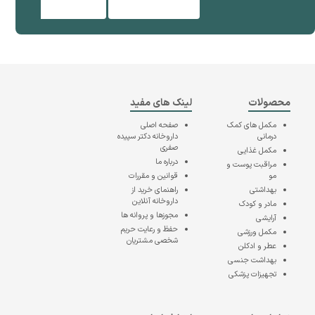
محصولات
لینک های مفید
مکمل های کمک
صفحه اصلی
درمانی
داروخانه دکتر سپیده
صفری
مکمل غذایی
درباره ما
مراقبت پوست و
مو
قوانین و مقررات
بهداشتی
راهنمای خرید از
داروخانه آنلاین
مادر و کودک
مجوزها و پروانه ها
آرایشی
حفظ و رعایت حریم
مکمل ورزشی
شخصی مشتریان
عطر و ادکلن
بهداشت جنسی
تجهیزات پزشکی