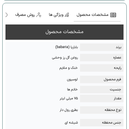
مشخصات محصول
ویژگی ها
روش مصرف
ه
مشخصات محصول
برند
باباریا (babaria)
عصاره
روغن گل رز وحشی
رایحه
خنک و ملایم
فرم محصول
لوسیون
جنسیت
خانم ها
مقدار
۷۵ میلی لیتر
نوع محفظه
بطری رول دار
جنس محفظه
شیشه ای