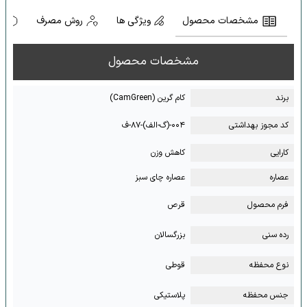
مشخصات محصول
ویژگی ها
روش مصرف
ه
مشخصات محصول
برند
کام گرین (CamGreen)
کد مجوز بهداشتی
۰۰۴-(گ-الف)-۸۷-ف
کارایی
کاهش وزن
عصاره
عصاره چای سبز
فرم محصول
قرص
رده سنی
بزرگسالان
نوع محفظه
قوطی
جنس محفظه
پلاستیکی