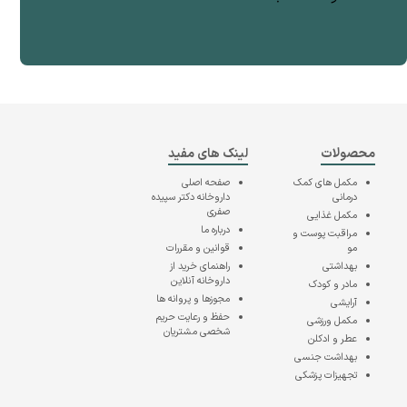
محصولات
لینک های مفید
مکمل های کمک
صفحه اصلی
درمانی
داروخانه دکتر سپیده
صفری
مکمل غذایی
درباره ما
مراقبت پوست و
مو
قوانین و مقررات
بهداشتی
راهنمای خرید از
داروخانه آنلاین
مادر و کودک
مجوزها و پروانه ها
آرایشی
حفظ و رعایت حریم
مکمل ورزشی
شخصی مشتریان
عطر و ادکلن
بهداشت جنسی
تجهیزات پزشکی