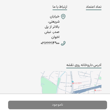
نماد اعتماد
ارتباط با ما
خیابان
شریعتی،
بالاتر از پل
صدر، نبش
اخوان
02122214900
آدرس داروخانه روی نقشه
ناموجود
Powered By
A Pluss