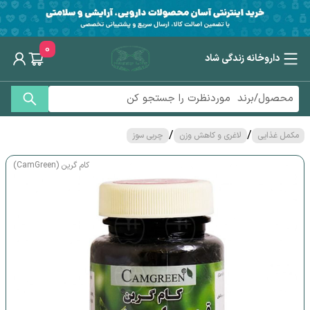
0
داروخانه زندگی شاد
/
/
مکمل غذایی
لاغری و کاهش وزن
چربی سوز
کام گرین (CamGreen)