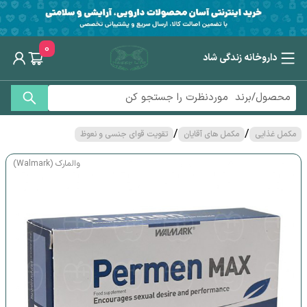
0
داروخانه زندگی شاد
/
/
مکمل غذایی
مکمل های آقایان
تقویت قوای جنسی و نعوظ
والمارک (Walmark)