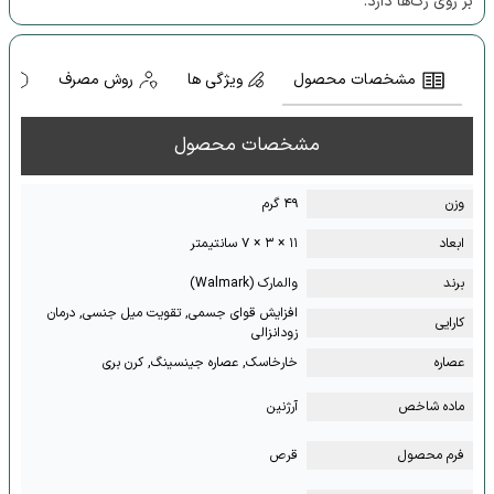
بر روی رگ‌ها دارد.
مشخصات محصول
ویژگی ها
روش مصرف
ه
مشخصات محصول
وزن
۴۹ گرم
ابعاد
۱۱ × ۳ × ۷ سانتیمتر
برند
والمارک (Walmark)
افزایش قوای جسمی, تقویت میل جنسی, درمان
کارایی
زودانزالی
عصاره
خارخاسک, عصاره جینسینگ, کرن بری
ماده شاخص
آرژنین
فرم محصول
قرص