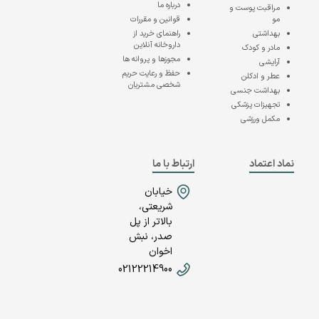
درباره ما
مراقبت پوست و
مو
قوانین و مقررات
بهداشتی
راهنمای خرید از
داروخانه آنلاین
مادر و کودک
مجوزها و پروانه ها
آرایشی
حفظ و رعایت حریم
عطر و ادکلن
شخصی مشتریان
بهداشت جنسی
تجهیزات پزشکی
مکمل ورزشی
نماد اعتماد
ارتباط با ما
خیابان
شریعتی،
بالاتر از پل
صدر، نبش
اخوان
02122214900