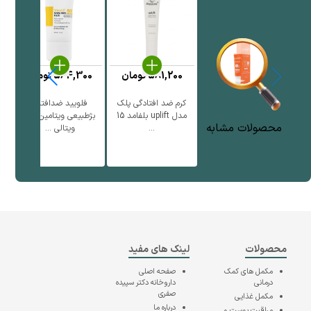
581,200
تومان
564,300
تومان
کرم ضد افتادگی پلک
فلویید ضدافتاب
ف
مدل uplift بلفامد 15
بژطبیعی ویتامین سی
محصولات مشابه
...
ویتالی ...
محصولات
لینک های مفید
مکمل های کمک
صفحه اصلی
درمانی
داروخانه دکتر سپیده
صفری
مکمل غذایی
درباره ما
مراقبت پوست و