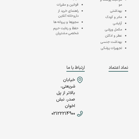
مو
قوانین و مقررات
بهداشتی
راهنمای خرید از
داروخانه آنلاین
مادر و کودک
مجوزها و پروانه ها
آرایشی
حفظ و رعایت حریم
مکمل ورزشی
شخصی مشتریان
عطر و ادکلن
بهداشت جنسی
تجهیزات پزشکی
نماد اعتماد
ارتباط با ما
خیابان
شریعتی،
بالاتر از پل
صدر، نبش
اخوان
02122214900