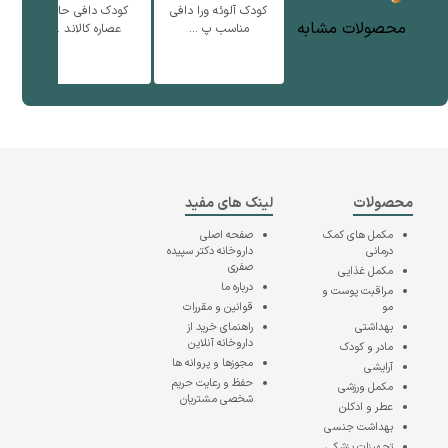
کودک آلوئه ورا دافی
کودک دافی حاوی
محصولات مشابه
مناسب پ ...
عصاره کالاند ...
محصولات
لینک های مفید
مکمل های کمک
صفحه اصلی
درمانی
داروخانه دکتر سپیده
صفری
مکمل غذایی
درباره ما
مراقبت پوست و
مو
قوانین و مقررات
بهداشتی
راهنمای خرید از
داروخانه آنلاین
مادر و کودک
مجوزها و پروانه ها
آرایشی
حفظ و رعایت حریم
مکمل ورزشی
شخصی مشتریان
عطر و ادکلن
بهداشت جنسی
تجهیزات پزشکی