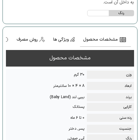
به داخل آن است.
رنگ
مشخصات محصول
ویژگی ها
روش مصرف
ه
مشخصات محصول
وزن
30 گرم
ابعاد
8 × 4 × 10 سانتیمتر
برند
بیبی لند (Baby Land)
کارایی
پستانک
رده سنی
۰ تا ۶ ماه
جنسیت
پسر, دختر
رنگ
آبی, صورتی