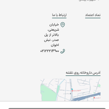
نماد اعتماد
ارتباط با ما
خیابان
شریعتی،
بالاتر از پل
صدر، نبش
اخوان
02122214900
آدرس داروخانه روی نقشه