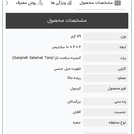
مشخصات محصول
ویژگی ها
روش مصرف
ه
مشخصات محصول
وزن
89 گرم
ابعاد
6 × 6 × 10 سانتیمتر
برند
گنجینه سلامت تارا (Ganjineh Salamat Tara)
کارایی
تقویت میل جنسی
عصاره
ریشه ماکا
فرم محصول
کپسول
رده سنی
بزرگسالان
جنسیت
آقایان
نوع محفظه
جعبه