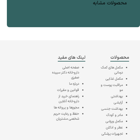
محصولات مشابه
محصولات
لینک های مفید
مکمل های کمک
صفحه اصلی
درمانی
داروخانه دکتر سپیده
صفری
مکمل غذایی
درباره ما
مراقبت پوست و
مو
قوانین و مقررات
بهداشتی
راهنمای خرید از
داروخانه آنلاین
آرایشی
مجوزها و پروانه ها
بهداشت جنسی
حفظ و رعایت حریم
مادر و کودک
شخصی مشتریان
مکمل ورزشی
عطر و ادکلن
تجهیزات پزشکی