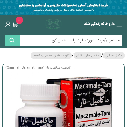
0
داروخانه زندگی شاد
/
/
مکمل غذایی
مکمل های آقایان
تقویت قوای جنسی و نعوظ
گنجینه سلامت تارا (Ganjineh Salamat Tara)