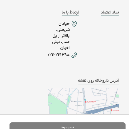
نماد اعتماد
ارتباط با ما
خیابان
شریعتی،
بالاتر از پل
صدر، نبش
اخوان
02122214900
آدرس داروخانه روی نقشه
ناموجود