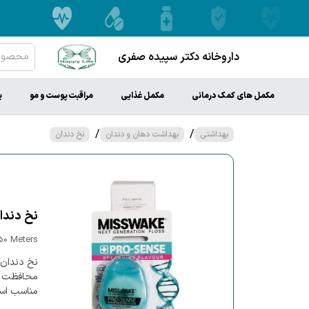
داروخانه دکتر سپیده صفری
مکمل های کمک درمانی
مکمل غذایی
مراقبت پوست و مو
ب
/
/
بهداشتی
بهداشت دهان و دندان
نخ دندان
نخ دندا
50 Meters
نخ دندان 
محافظت می
مناسب اس