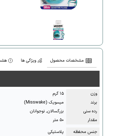
مشخصات محصول
ویژگی ها
هشدا
وزن
۱۵ گرم
برند
میسویک (Misswake)
رده سنی
بزرگسالان, نوجوانان
مقدار
۵۰ متر
جنس محفظه
پلاستیکی