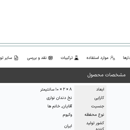
رها
موارد استفاده
ترکیبات
نقد و بررسی
سایر ت
مشخصات محصول
ابعاد
۸ × ۲ × ۱۰ سانتیمتر
کارایی
نخ دندان نواری
جنسیت
آقایان, خانم ها
نوع محفظه
وکیوم
کشور تولید
ایران
کننده