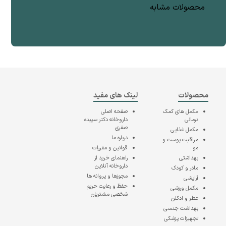
محصولات مشابه
محصولات
لینک های مفید
مکمل های کمک
صفحه اصلی
درمانی
داروخانه دکتر سپیده
صفری
مکمل غذایی
درباره ما
مراقبت پوست و
مو
قوانین و مقررات
بهداشتی
راهنمای خرید از
داروخانه آنلاین
مادر و کودک
مجوزها و پروانه ها
آرایشی
حفظ و رعایت حریم
مکمل ورزشی
شخصی مشتریان
عطر و ادکلن
بهداشت جنسی
تجهیزات پزشکی