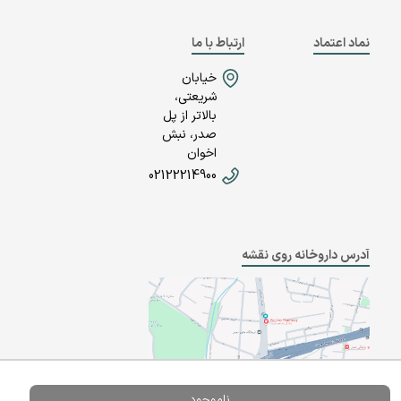
نماد اعتماد
ارتباط با ما
خیابان
شریعتی،
بالاتر از پل
صدر، نبش
اخوان
02122214900
آدرس داروخانه روی نقشه
ناموجود