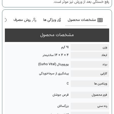
رفع خستگی بعد از ورزش نیز موثر است.
مشخصات محصول
ویژگی ها
روش مصرف
ه
مشخصات محصول
وزن
91 گرم
ابعاد
4 × 4 × 14 سانتیمتر
برند
یوروویتال (Eurho Vital)
کارایی
پیشگیری از سرماخوردگی
ویتامین ها
C
فرم محصول
قرص جوشان
رده سنی
بزرگسالان