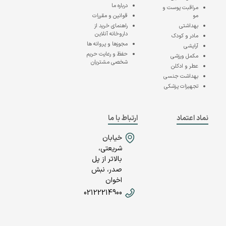
درباره ما
مراقبت پوست و
مو
قوانین و مقررات
بهداشتی
راهنمای خرید از
داروخانه آنلاین
مادر و کودک
مجوزها و پروانه ها
آرایشی
حفظ و رعایت حریم
مکمل ورزشی
شخصی مشتریان
عطر و ادکلن
بهداشت جنسی
تجهیزات پزشکی
نماد اعتماد
ارتباط با ما
خیابان
شریعتی،
بالاتر از پل
صدر، نبش
اخوان
02122214900