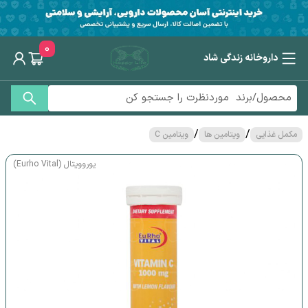
0
داروخانه زندگی شاد
/
/
مکمل غذایی
ویتامین ها
ویتامین C
یوروویتال (Eurho Vital)