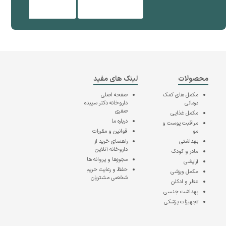
محصولات
لینک های مفید
مکمل های کمک
صفحه اصلی
درمانی
داروخانه دکتر سپیده
صفری
مکمل غذایی
درباره ما
مراقبت پوست و
مو
قوانین و مقررات
بهداشتی
راهنمای خرید از
داروخانه آنلاین
مادر و کودک
مجوزها و پروانه ها
آرایشی
حفظ و رعایت حریم
مکمل ورزشی
شخصی مشتریان
عطر و ادکلن
بهداشت جنسی
تجهیزات پزشکی