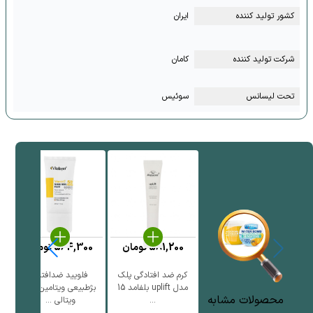
کشور تولید کننده
ایران
شرکت تولید کننده
کامان
تحت لیسانس
سوئیس
581,200
تومان
564,300
تومان
کرم ضد افتادگی پلک
فلویید ضدافتاب
ف
مدل uplift بلفامد 15
بژطبیعی ویتامین سی
محصولات مشابه
...
ویتالی ...