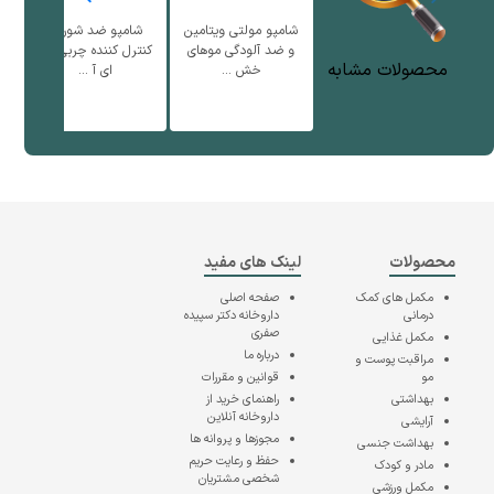
شامپو مولتی ویتامین
شامپو ضد شوره و
نر
و ضد آلودگی موهای
کنترل کننده چربی سر
ف
محصولات مشابه
خش ...
ای آ ...
محصولات
لینک های مفید
مکمل های کمک
صفحه اصلی
درمانی
داروخانه دکتر سپیده
صفری
مکمل غذایی
درباره ما
مراقبت پوست و
مو
قوانین و مقررات
بهداشتی
راهنمای خرید از
داروخانه آنلاین
آرایشی
مجوزها و پروانه ها
بهداشت جنسی
حفظ و رعایت حریم
مادر و کودک
شخصی مشتریان
مکمل ورزشی