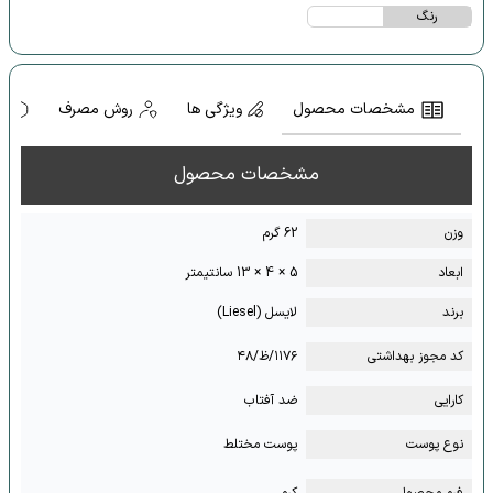
رنگ
مشخصات محصول
ویژگی ها
روش مصرف
ه
مشخصات محصول
وزن
62 گرم
ابعاد
5 × 4 × 13 سانتیمتر
برند
لایسل (Liesel)
کد مجوز بهداشتی
۱۱۷۶/ظ/۴۸
کارایی
ضد آفتاب
نوع پوست
پوست مختلط
فرم محصول
کرم