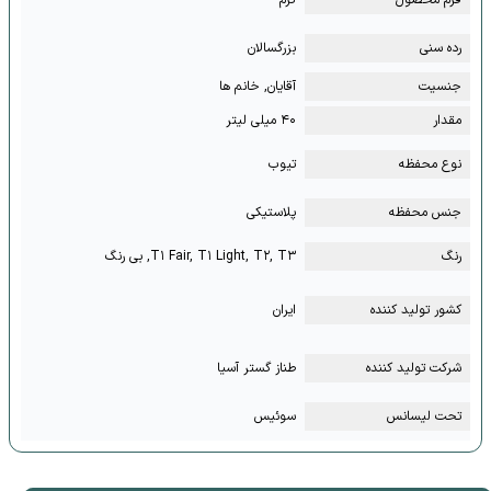
رده سنی
بزرگسالان
جنسیت
آقایان, خانم ها
مقدار
۴۰ میلی لیتر
نوع محفظه
تیوب
جنس محفظه
پلاستیکی
رنگ
T۱ Fair, T۱ Light, T۲, T۳, بی رنگ
کشور تولید کننده
ایران
شرکت تولید کننده
طناز گستر آسیا
تحت لیسانس
سوئیس