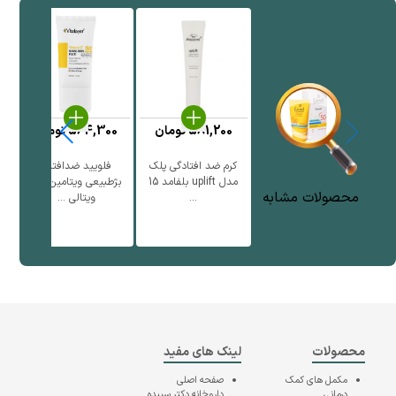
581,200
تومان
564,300
تومان
کرم ضد افتادگی پلک
فلویید ضدافتاب
ف
مدل uplift بلفامد 15
بژطبیعی ویتامین سی
محصولات مشابه
...
ویتالی ...
محصولات
لینک های مفید
مکمل های کمک
صفحه اصلی
درمانی
داروخانه دکتر سپیده