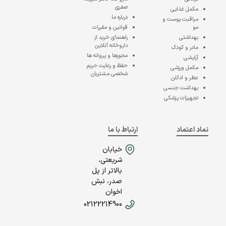
صفری
مکمل غذایی
درباره ما
مراقبت پوست و
مو
قوانین و مقررات
بهداشتی
راهنمای خرید از
داروخانه آنلاین
مادر و کودک
مجوزها و پروانه ها
آرایشی
حفظ و رعایت حریم
مکمل ورزشی
شخصی مشتریان
عطر و ادکلن
بهداشت جنسی
تجهیزات پزشکی
نماد اعتماد
ارتباط با ما
خیابان
شریعتی،
بالاتر از پل
صدر، نبش
اخوان
02122214900