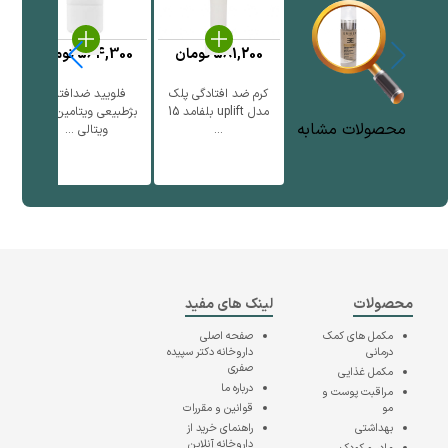
581,200
تومان
564,300
تومان
کرم ضد افتادگی پلک
فلویید ضدافتاب
ف
مدل uplift بلفامد 15
بژطبیعی ویتامین سی
محصولات مشابه
...
ویتالی ...
محصولات
لینک های مفید
مکمل های کمک
صفحه اصلی
درمانی
داروخانه دکتر سپیده
صفری
مکمل غذایی
درباره ما
مراقبت پوست و
مو
قوانین و مقررات
بهداشتی
راهنمای خرید از
داروخانه آنلاین