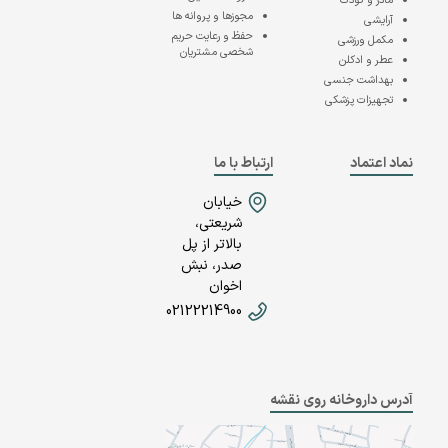
مادر و کودک
مجوزها و پروانه ها
آرایشی
حفظ و رعایت حریم
مکمل ورزشی
شخصی مشتریان
عطر و ادکلن
بهداشت جنسی
تجهیزات پزشکی
نماد اعتماد
ارتباط با ما
خیابان
شریعتی،
بالاتر از پل
صدر، نبش
اخوان
02122214900
آدرس داروخانه روی نقشه