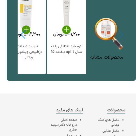
581,200
تومان
564,300
تومان
کرم ضد افتادگی پلک
فلویید ضدافتاب
ف
مدل uplift بلفامد 15
بژطبیعی ویتامین سی
محصولات مشابه
...
ویتالی ...
محصولات
لینک های مفید
مکمل های کمک
صفحه اصلی
درمانی
داروخانه دکتر سپیده
صفری
مکمل غذایی
درباره ما