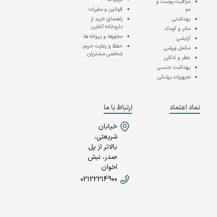
مراقبت پوست و
مو
قوانین و مقررات
بهداشتی
راهنمای خرید از
داروخانه آنلاین
مادر و کودک
مجوزها و پروانه ها
آرایشی
حفظ و رعایت حریم
مکمل ورزشی
شخصی مشتریان
عطر و ادکلن
بهداشت جنسی
تجهیزات پزشکی
نماد اعتماد
ارتباط با ما
خیابان
شریعتی،
بالاتر از پل
صدر، نبش
اخوان
02122214900