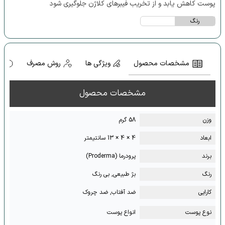
پوست کاهش یابد و از تخریب فیبرهای کلاژن جلوگیری شود
رنگ
مشخصات محصول
ویژگی ها
روش مصرف
ه
مشخصات محصول
وزن
58 گرم
ابعاد
4 × 4 × 13 سانتیمتر
برند
پرودرما (Proderma)
رنگ
بژ طبیعی, بی رنگ
کارایی
ضد آفتاب, ضد چروک
نوع پوست
انواع پوست