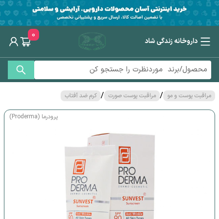
0
داروخانه زندگی شاد
/
/
مراقبت پوست و مو
مراقبت پوست صورت
کرم ضد آفتاب
پرودرما (Proderma)