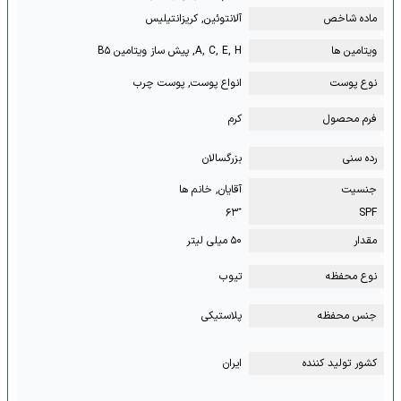
ماده شاخص
آلانتوئین, کریزانتیلیس
ویتامین ها
A, C, E, H, پیش ساز ویتامین B۵
نوع پوست
انواع پوست, پوست چرب
فرم محصول
کرم
رده سنی
بزرگسالان
جنسیت
آقایان, خانم ها
⁺۶۳
SPF
مقدار
۵۰ میلی لیتر
نوع محفظه
تیوب
جنس محفظه
پلاستیکی
کشور تولید کننده
ایران