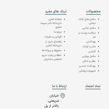
محصولات
لینک های مفید
مکمل های کمک
صفحه اصلی
درمانی
داروخانه دکتر سپیده
صفری
مکمل غذایی
درباره ما
مراقبت پوست و
مو
قوانین و مقررات
بهداشتی
راهنمای خرید از
داروخانه آنلاین
مادر و کودک
مجوزها و پروانه ها
آرایشی
حفظ و رعایت حریم
مکمل ورزشی
شخصی مشتریان
عطر و ادکلن
بهداشت جنسی
تجهیزات پزشکی
نماد اعتماد
ارتباط با ما
خیابان
شریعتی،
بالاتر از پل