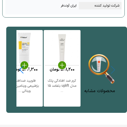
شرکت تولید کننده
ایران آوندفر
581,200
تومان
564,300
تومان
کرم ضد افتادگی پلک
فلویید ضدافتاب
ف
مدل uplift بلفامد 15
بژطبیعی ویتامین سی
محصولات مشابه
...
ویتالی ...