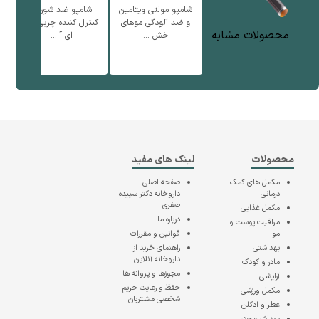
شامپو مولتی ویتامین
شامپو ضد شوره و
نر
و ضد آلودگی موهای
کنترل کننده چربی سر
ف
محصولات مشابه
خش ...
ای آ ...
محصولات
لینک های مفید
مکمل های کمک
صفحه اصلی
درمانی
داروخانه دکتر سپیده
صفری
مکمل غذایی
درباره ما
مراقبت پوست و
مو
قوانین و مقررات
بهداشتی
راهنمای خرید از
داروخانه آنلاین
مادر و کودک
مجوزها و پروانه ها
آرایشی
حفظ و رعایت حریم
مکمل ورزشی
شخصی مشتریان
عطر و ادکلن