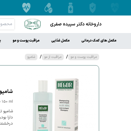
داروخانه دکتر سپیده صفری
مکمل های کمک درمانی
مکمل غذایی
مراقبت پوست و مو
ب
/
/
مراقبت پوست و مو
مراقبت از مو
شامپو
شامپو ت
o 150 ml
شامپو ت
دارا بو
درخشندگ