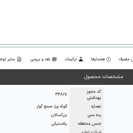
 مصرف
هشدارها
ترکیبات
نقد و بررسی
سایر توض
مشخصات محصول
کد مجوز
۳۶۸/۷
بهداشتی
عصاره
آلوئه ورا, صمغ گوار
رده سنی
بزرگسالان
جنس محفظه
پلاستیکی
شرکت تولید