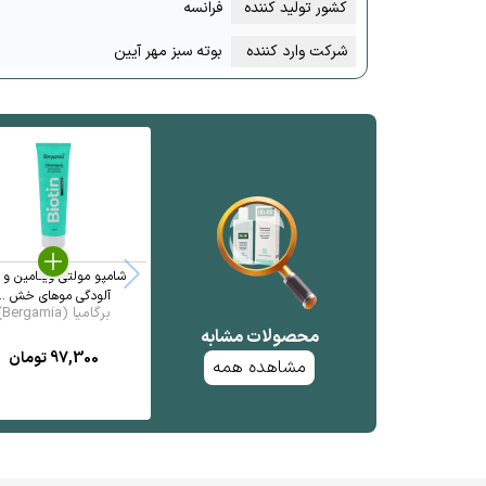
کشور تولید کننده
فرانسه
شرکت وارد کننده
بوته سبز مهر آیین
شامپو مولتی ویتامین و
آلودگی موهای خش ...
برگامیا (Bergamia)
محصولات مشابه
97,300
تومان
مشاهده همه