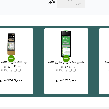
هگور
کننده
 ضد
شامپو ضد شوره و کنترل کننده
نرم کننده تقویت کننده ف
چربی سر ای آ ...
سولفات ای آی ...
ای آی ان (EIN)
ای آی ان (EIN)
212,000
تومان
255,000
تومان