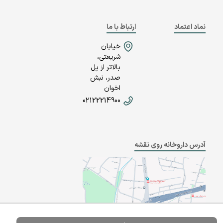
نماد اعتماد
ارتباط با ما
خیابان
شریعتی،
بالاتر از پل
صدر، نبش
اخوان
02122214900
آدرس داروخانه روی نقشه