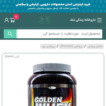
0
داروخانه زندگی شاد
/
/
مکمل ورزشی
پروتئین (Protein)
پروتئین وی
کارن (Karen)