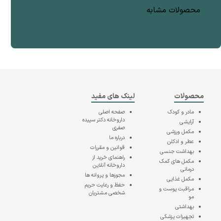
محصولات مشابه
محصولات
لینک های مفید
مادر و کودک
صفحه اصلی
داروخانه دکتر سپیده
آرایشی
صفری
مکمل ورزشی
درباره ما
عطر و ادکلن
قوانین و مقررات
بهداشت جنسی
راهنمای خرید از
مکمل های کمک
داروخانه آنلاین
درمانی
مجوزها و پروانه ها
مکمل غذایی
حفظ و رعایت حریم
مراقبت پوست و
شخصی مشتریان
مو
بهداشتی
تجهیزات پزشکی