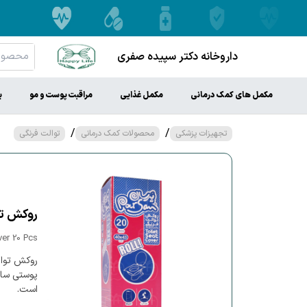
داروخانه دکتر سپیده صفری
مکمل های کمک درمانی
مکمل غذایی
مراقبت پوست و مو
ب
/
/
تجهیزات پزشکی
محصولات کمک درمانی
توالت فرنگی
روکش توا
ver 20 Pcs
روکش توال
پوستی ساخ
است.