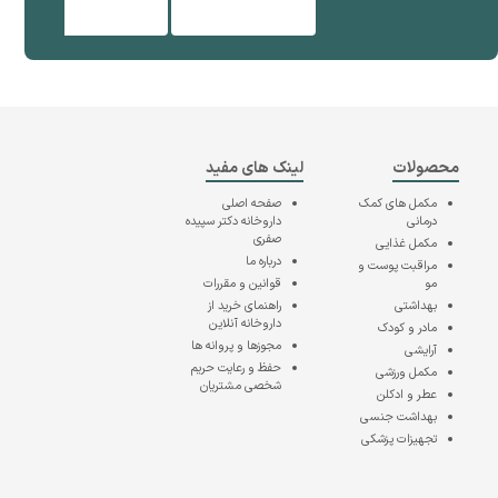
محصولات
لینک های مفید
مکمل های کمک
صفحه اصلی
درمانی
داروخانه دکتر سپیده
صفری
مکمل غذایی
درباره ما
مراقبت پوست و
مو
قوانین و مقررات
بهداشتی
راهنمای خرید از
داروخانه آنلاین
مادر و کودک
مجوزها و پروانه ها
آرایشی
حفظ و رعایت حریم
مکمل ورزشی
شخصی مشتریان
عطر و ادکلن
بهداشت جنسی
تجهیزات پزشکی