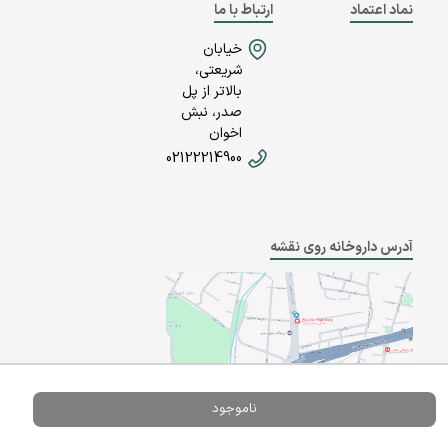
نماد اعتماد
ارتباط با ما
خیابان
شریعتی،
بالاتر از پل
صدر، نبش
اخوان
02122214900
آدرس داروخانه روی نقشه
ناموجود
Powered By
A Pluss