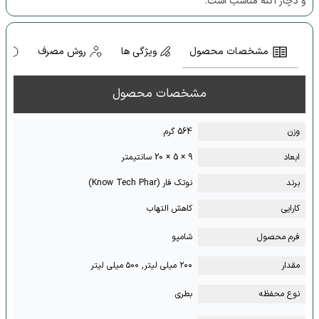
و دچار آکنه مناسب است.
مشخصات محصول
ویژگی ها
روش مصرف
ه
مشخصات محصول
وزن
564 گرم
ابعاد
9 × 5 × 20 سانتیمتر
برند
نوتک فار (Know Tech Phar)
کارایی
کاهش التهاب
فرم محصول
شامپو
مقدار
۲۰۰ میلی لیتر, ۵۰۰ میلی لیتر
نوع محفظه
بطری