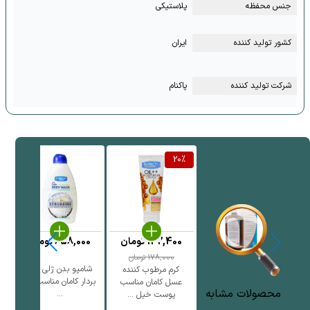
جنس محفظه
پلاستیکی
کشور تولید کننده
ایران
شرکت تولید کننده
پاکنام
%
20
%
142,400
تومان
658,000
تومان
0
178,000
تومان
شامپو بدن ژلی لایه
کرم مرطوب کننده
بردار کامان مناسب انو
عسل کامان مناسب
محصولات مشابه
...
پوست خیل ...