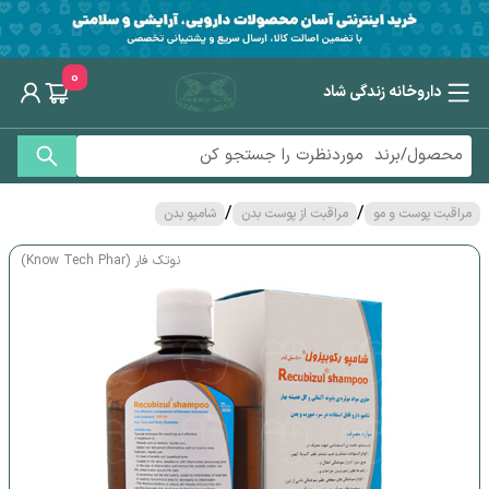
0
داروخانه زندگی شاد
/
/
مراقبت پوست و مو
مراقبت از پوست بدن
شامپو بدن
نوتک فار (Know Tech Phar)