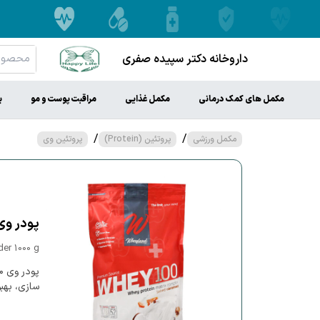
داروخانه دکتر سپیده صفری
مکمل های کمک درمانی
مکمل غذایی
مراقبت پوست و مو
ب
/
/
مکمل ورزشی
پروتئین (Protein)
پروتئین وی
پودر وی 100 وی لند 1000
er 1000 g
سازی، بهب