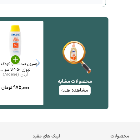
لوسیون ضد آفتاب کودک 
نیوژن SPF50 سو ...
آردن (Ardene)
محصولات مشابه
975,000
تومان
مشاهده همه
محصولات
لینک های مفید