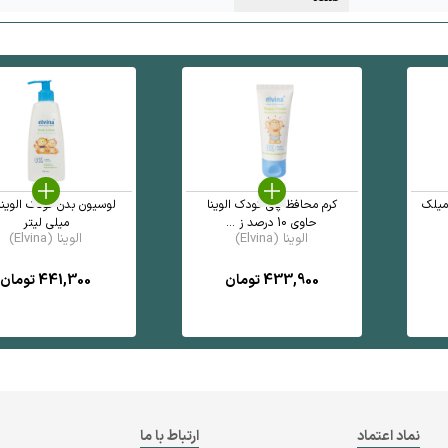
میلک
کرم محافظ پای کودک الوینا
حاوی 10 درصد ز ...
میلی لیتر
الوینا (Elvina)
الوینا (Elvina)
433,900
تومان
441,300
تومان
نماد اعتماد
ارتباط با ما