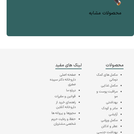
محصولات مشابه
محصولات
لینک های مفید
مکمل های کمک
صفحه اصلی
درمانی
داروخانه دکتر سپیده
صفری
مکمل غذایی
درباره ما
مراقبت پوست و
مو
قوانین و مقررات
بهداشتی
راهنمای خرید از
داروخانه آنلاین
مادر و کودک
مجوزها و پروانه ها
آرایشی
حفظ و رعایت حریم
مکمل ورزشی
شخصی مشتریان
عطر و ادکلن
بهداشت جنسی