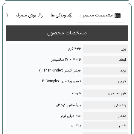
مشخصات محصول
ویژگی ها
روش مصرف
ه
مشخصات محصول
وزن
۴۴۶ گرم
ابعاد
۶ × ۴ × ۱۷ سانتیمتر
برند
فیشر کیندر (Fisher Kinder)
کارایی
تامین ویتامین B-Complex
فرم محصول
شربت
رده سنی
بزرگسالان, کودکان
مقدار
۲۰۰ میلی لیتر
طعم
پرتقالی