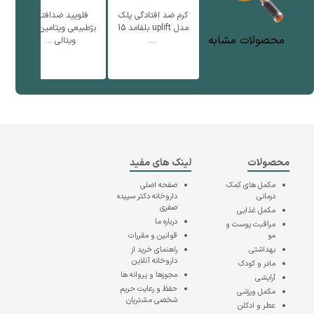
کرم ضد افتادگی پلک
فلویید ضدافتاب
ف
مدل uplift بلفامد 15
بژطبیعی ویتامین سی
محصولات مشابه
...
ویتالی ...
محصولات
لینک های مفید
مکمل های کمک
صفحه اصلی
درمانی
داروخانه دکتر سپیده
صفری
مکمل غذایی
درباره ما
مراقبت پوست و
مو
قوانین و مقررات
بهداشتی
راهنمای خرید از
داروخانه آنلاین
مادر و کودک
مجوزها و پروانه ها
آرایشی
حفظ و رعایت حریم
مکمل ورزشی
شخصی مشتریان
عطر و ادکلن