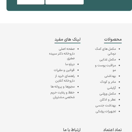
محصولات
لینک های مفید
مکمل های کمک
صفحه اصلی
درمانی
داروخانه دکتر سپیده
صفری
مکمل غذایی
درباره ما
مراقبت پوست و
مو
قوانین و مقررات
بهداشتی
راهنمای خرید از
داروخانه آنلاین
مادر و کودک
مجوزها و پروانه ها
آرایشی
حفظ و رعایت حریم
مکمل ورزشی
شخصی مشتریان
عطر و ادکلن
بهداشت جنسی
تجهیزات پزشکی
نماد اعتماد
ارتباط با ما