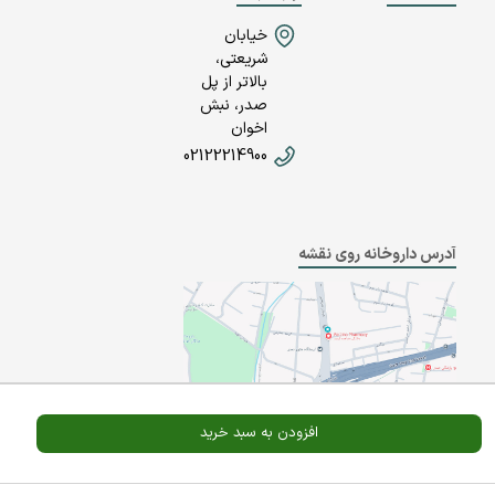
خیابان
شریعتی،
بالاتر از پل
صدر، نبش
اخوان
02122214900
آدرس داروخانه روی نقشه
افزودن به سبد خرید
Powered By
A Pluss