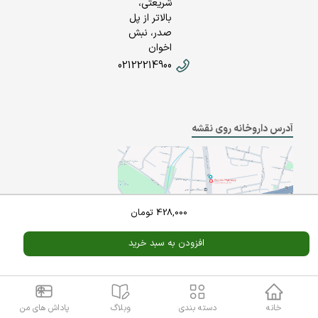
شریعتی،
بالاتر از پل
صدر، نبش
اخوان
02122214900
آدرس داروخانه روی نقشه
428,000
تومان
افزودن به سبد خرید
Powered By
A Pluss
خانه
دسته بندی
وبلاگ
پاداش های من