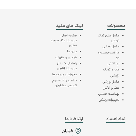
محصولات
لینک های مفید
مکمل های کمک
صفحه اصلی
درمانی
داروخانه دکتر سپیده
صفری
مکمل غذایی
درباره ما
مراقبت پوست و
مو
قوانین و مقررات
بهداشتی
راهنمای خرید از
داروخانه آنلاین
مادر و کودک
مجوزها و پروانه ها
آرایشی
حفظ و رعایت حریم
مکمل ورزشی
شخصی مشتریان
عطر و ادکلن
بهداشت جنسی
تجهیزات پزشکی
نماد اعتماد
ارتباط با ما
خیابان