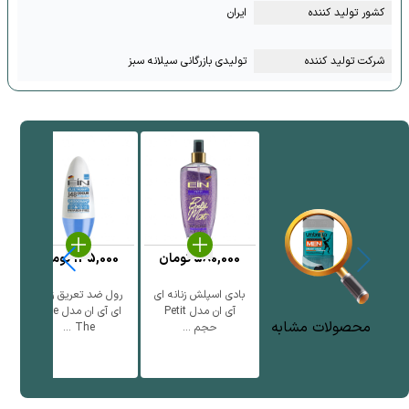
کشور تولید کننده
ایران
شرکت تولید کننده
تولیدی بازرگانی سیلانه سبز
580,000
تومان
135,000
تومان
بادی اسپلش زنانه ای
رول ضد تعریق زنانه
ر
آی ان مدل Petit
ای آی ان مدل Blue
محصولات مشابه
حجم ...
The ...