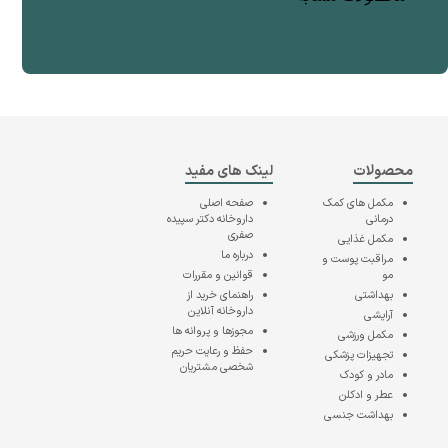
محصولات
لینک های مفید
مکمل های کمک
صفحه اصلی
درمانی
داروخانه دکتر سپیده
صفری
مکمل غذایی
درباره ما
مراقبت پوست و
مو
قوانین و مقررات
بهداشتی
راهنمای خرید از
داروخانه آنلاین
آرایشی
مجوزها و پروانه ها
مکمل ورزشی
حفظ و رعایت حریم
تجهیزات پزشکی
شخصی مشتریان
مادر و کودک
عطر و ادکلن
بهداشت جنسی