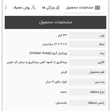
مشخصات محصول
ویژگی ها
روش مصرف
ه
مشخصات محصول
وزن
۴۳ گرم
ابعاد
۶ × ۲ × ۱۳ سانتیمتر
برند
ویرالیان گروه (Viralian Group)
کارایی
پیشگیری از کمبود آهن, پیشگیری و درمان کم خونی
فرم محصول
قرص
رده سنی
افراد بالای ۱۲ سال
نوع محفظه
جعبه
جنس محفظه
پلاستیکی