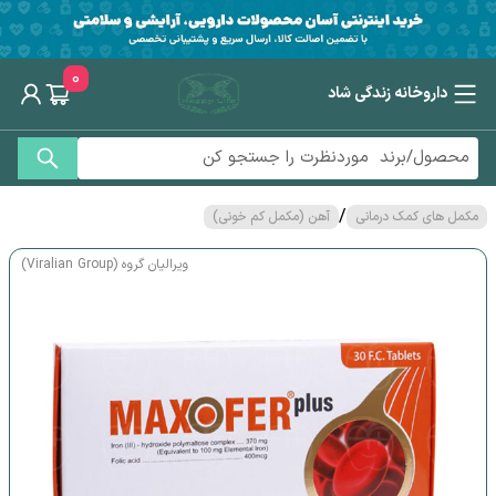
0
داروخانه زندگی شاد
/
مکمل های کمک درمانی
آهن (مکمل کم خونی)
ویرالیان گروه (Viralian Group)