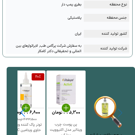
نوع محفظه
بطری پمپ دار
جنس محفظه
پلاستیکی
کشور تولید کننده
ایران
به سفارش شرکت پرگاس طب, لابراتوارهای بین
شرکت تولید کننده
المللی و تحقیقاتی دکتر کامکار
20
%
325,300
تومان
346,800
تومان
0
433,500
تومان
پن پوست چرب
پ
تونر پاک کننده ویتالیر
ویتالیر مدل اکتیوویت
حاوی ویتامین C حج