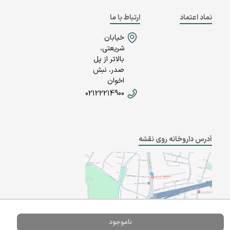
نماد اعتماد
ارتباط با ما
خیابان
شریعتی،
بالاتر از پل
صدر، نبش
اخوان
02122214900
آدرس داروخانه روی نقشه
ناموجود