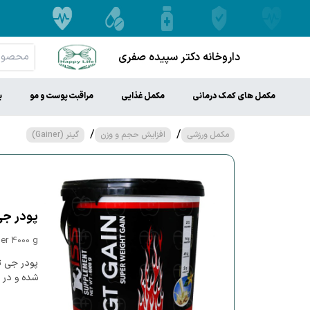
داروخانه دکتر سپیده صفری
مکمل های کمک درمانی
مکمل غذایی
مراقبت پوست و مو
ب
/
/
مکمل ورزشی
افزایش حجم و وزن
گینر (Gainer)
پودر جی ت
er 4000 g
پودر جی ت
شده و در 