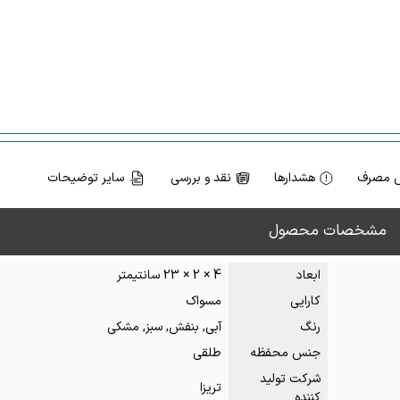
 مصرف
هشدارها
نقد و بررسی
سایر توضیحات
مشخصات محصول
ابعاد
4 × 2 × 23 سانتیمتر
کارایی
مسواک
رنگ
آبی, بنفش, سبز, مشکی
جنس محفظه
طلقی
شرکت تولید
تریزا
کننده