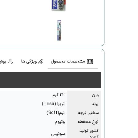
مشخصات محصول
ویژگی ها
روش
وزن
22 گرم
برند
تریزا (Trisa)
سختی فرچه
نرم(Soft)
نوع محفظه
وکیوم
کشور تولید
سوئیس
کننده