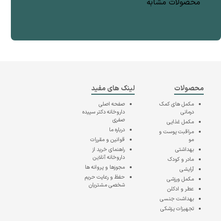
محصولات مشابه
محصولات
لینک های مفید
مکمل های کمک
صفحه اصلی
درمانی
داروخانه دکتر سپیده
صفری
مکمل غذایی
درباره ما
مراقبت پوست و
مو
قوانین و مقررات
بهداشتی
راهنمای خرید از
داروخانه آنلاین
مادر و کودک
مجوزها و پروانه ها
آرایشی
حفظ و رعایت حریم
مکمل ورزشی
شخصی مشتریان
عطر و ادکلن
بهداشت جنسی
تجهیزات پزشکی