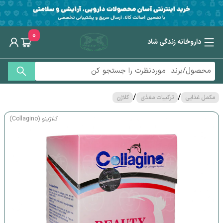
0
داروخانه زندگی شاد
/
/
مکمل غذایی
ترکیبات مغذی
کلاژن
کلاژینو (Collagino)