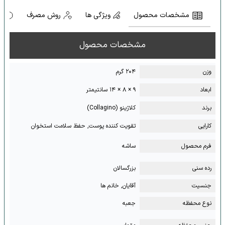
مشخصات محصول
ویژگی ها
روش مصرف
ه
مشخصات محصول
وزن
۲۰۴ گرم
ابعاد
۹ × ۸ × ۱۴ سانتیمتر
برند
کلاژینو (Collagino)
کارایی
تقویت کننده پوست, حفظ سلامت استخوان
فرم محصول
ساشه
رده سنی
بزرگسالان
جنسیت
آقایان, خانم ها
نوع محفظه
جعبه