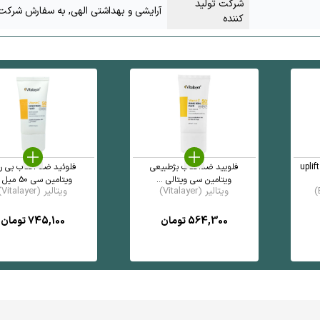
شرکت تولید
آرایشی و بهداشتی الهی, به سفارش شرکت 
کننده
کرم ضد افتادگی پلک مدل uplift
فلویید ضدافتاب بژطبیعی
فلوئید ضد آفتاب بی ر
ویتامین سی ویتالی ...
ویتامین سی 50 میل ...
ویتالیر (Vitalayer)
ویتالیر (Vitalayer)
564,300
تومان
745,100
تومان