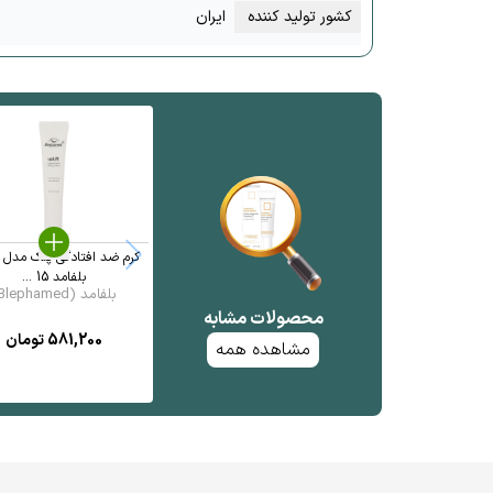
کشور تولید کننده
ایران
بلفامد 15 ...
بلفامد (Blephamed)
محصولات مشابه
581,200
تومان
مشاهده همه