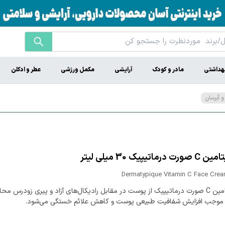
هداشتی
مادر و کودک
آرایشی
مکمل ورزشی
عطر و ادکلن
 آبرسان
رماتیپیک 30 میلی لیتر
Dermatypique Vitamin C Face Crea
کرم ویتامین C صورت درماتیپیک از پوست در مقابل رادیکال‌های آزاد و پیری زودرس م
 موجب افزایش شفافیت طبیعی پوست و کاهش علائم خستگی می‌شود.