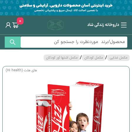
0
داروخانه زندگی شاد
/
/
مکمل غذایی
مکمل کودکان
مکمل اشتها آور کودکان
های هلث (Hi health)