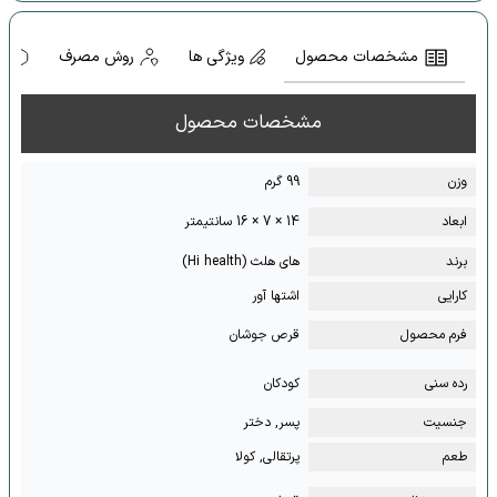
مشخصات محصول
ویژگی ها
روش مصرف
ه
مشخصات محصول
وزن
99 گرم
ابعاد
14 × 7 × 16 سانتیمتر
برند
های هلث (Hi health)
کارایی
اشتها آور
فرم محصول
قرص جوشان
رده سنی
کودکان
جنسیت
پسر, دختر
طعم
پرتقالی, کولا