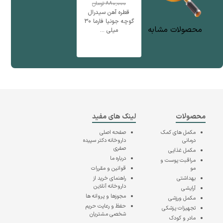
880,000
تومان
قطره آهن سیدرال
گوچه جونیا فارما ۳۰
محصولات مشابه
میلی ...
محصولات
لینک های مفید
مکمل های کمک
صفحه اصلی
درمانی
داروخانه دکتر سپیده
صفری
مکمل غذایی
درباره ما
مراقبت پوست و
مو
قوانین و مقررات
بهداشتی
راهنمای خرید از
داروخانه آنلاین
آرایشی
مجوزها و پروانه ها
مکمل ورزشی
حفظ و رعایت حریم
تجهیزات پزشکی
شخصی مشتریان
مادر و کودک