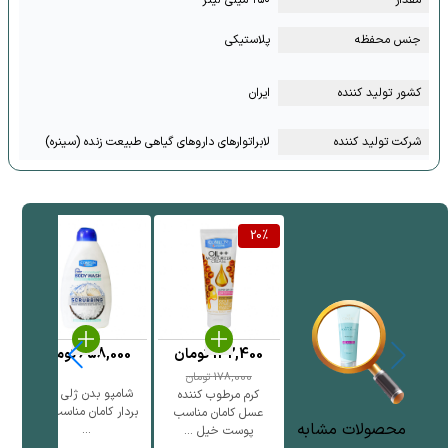
جنس محفظه
پلاستیکی
کشور تولید کننده
ایران
شرکت تولید کننده
لابراتوارهای داروهای گیاهی طبیعت زنده (سینره)
%
20
%
142,400
تومان
658,000
تومان
0
178,000
تومان
شامپو بدن ژلی لایه
کرم مرطوب کننده
بردار کامان مناسب انو
عسل کامان مناسب
محصولات مشابه
...
پوست خیل ...