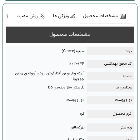
مشخصات محصول
ویژگی ها
روش مصرف
ه
مشخصات محصول
برند
سینره (Cinere)
کد مجوز بهداشتی
۱۰۰۳۰/۴۴
آلوئه ورا, روغن آفتابگردان, روغن آووکادو, روغن
عصاره
جوجوبا
ویتامین ها
E, پیش ساز ویتامین B۵
نوع پوست
انواع پوست
فرم محصول
کرم
رده سنی
بزرگسالان
مقدار
۲۵۰ میلی لیتر