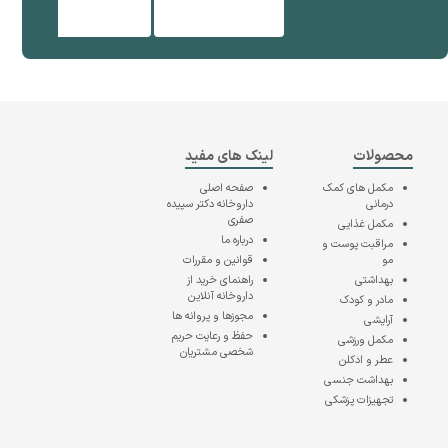
محصولات
لینک های مفید
مکمل های کمک
صفحه اصلی
درمانی
داروخانه دکتر سپیده
صفری
مکمل غذایی
درباره ما
مراقبت پوست و
مو
قوانین و مقررات
بهداشتی
راهنمای خرید از
داروخانه آنلاین
مادر و کودک
مجوزها و پروانه ها
آرایشی
حفظ و رعایت حریم
مکمل ورزشی
شخصی مشتریان
عطر و ادکلن
بهداشت جنسی
تجهیزات پزشکی