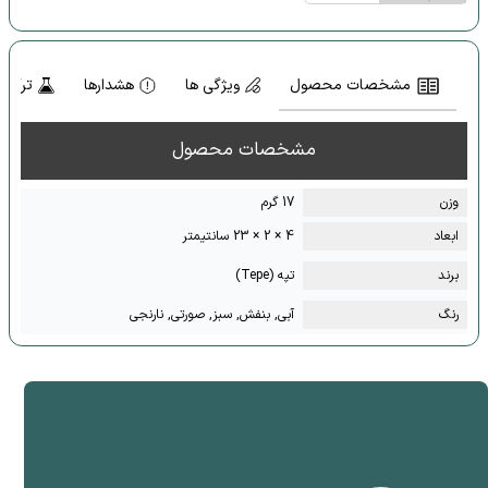
مشخصات محصول
ویژگی ها
هشدارها
ترکیب
مشخصات محصول
وزن
17 گرم
ابعاد
4 × 2 × 23 سانتیمتر
برند
تپه (Tepe)
رنگ
آبی, بنفش, سبز, صورتی, نارنجی