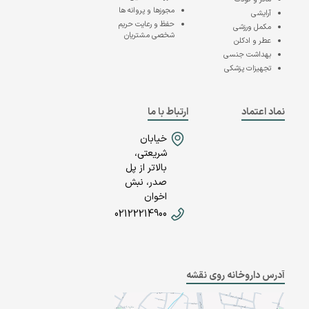
مجوزها و پروانه ها
آرایشی
حفظ و رعایت حریم
مکمل ورزشی
شخصی مشتریان
عطر و ادکلن
بهداشت جنسی
تجهیزات پزشکی
نماد اعتماد
ارتباط با ما
خیابان
شریعتی،
بالاتر از پل
صدر، نبش
اخوان
02122214900
آدرس داروخانه روی نقشه